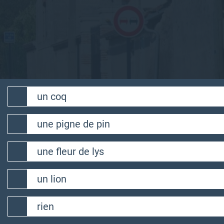
Sites
Domaine de Fourney
un coq
une pigne de pin
une fleur de lys
un lion
rien