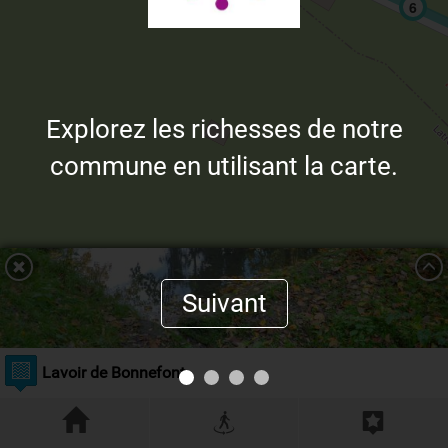
6
Explorez les richesses de notre
commune en utilisant la carte.
Suivant
Lavoir de Bonnefont
Résoudre l'énigme
Leaflet
| ©
OpenStreetMap
contributors