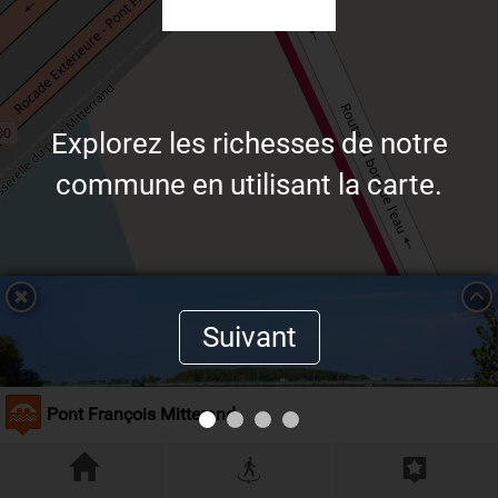
Explorez les richesses de notre
commune en utilisant la carte.
Suivant
Pont François Mitterand
Résoudre l'énigme
Leaflet
| ©
OpenStreetMap
contributors