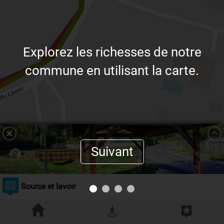
Explorez les richesses de notre
commune en utilisant la carte.
Suivant
Source et lavoir
Résoudre l'énigme
Leaflet
| ©
OpenStreetMap
contributors