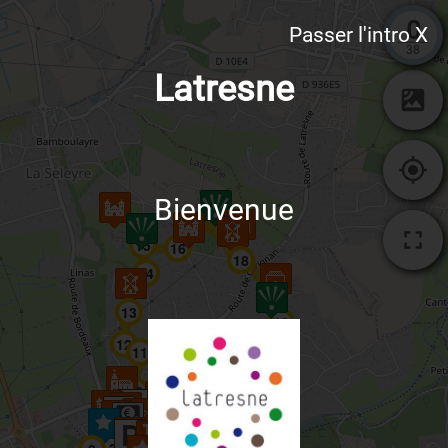
0
Passer l'intro X
38
Latresne
Bienvenue
17
15
16
18
14
13
19
20
12
11
21
22
10
23
9
24
8
7
5
4