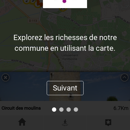
3
2
6
25
27
1
26
Explorez les richesses de notre
commune en utilisant la carte.
Suivant
6.7
Km
Circuit des moulins
71
m
Leaflet
| ©
OpenStreetMap
contributors