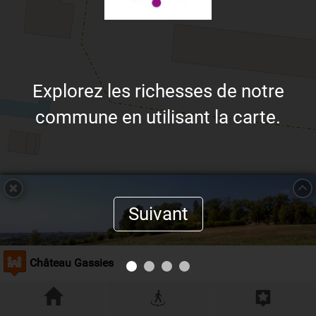
Explorez les richesses de notre
commune en utilisant la carte.
Suivant
Château Gassies
Magnifiquement situé sur les hauteurs des coteaux,
face à la Garonne, le château de Gassies a une
Leaflet
| ©
OpenStreetMap
contributors