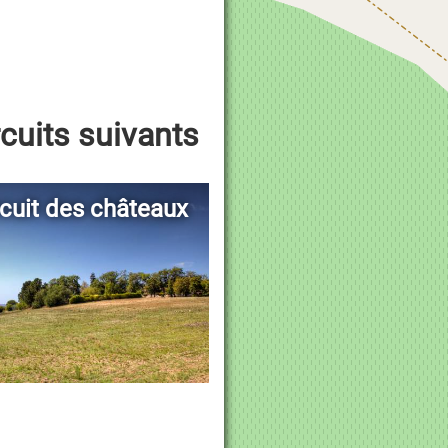
rcuits suivants
rcuit des châteaux