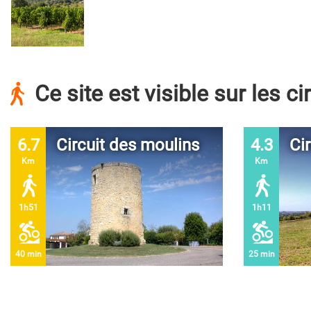
Ce site est visible sur les ci
6.7
Circuit des moulins
4.3
Ci
Km
Km
1h51
1h11
40 min
25 min